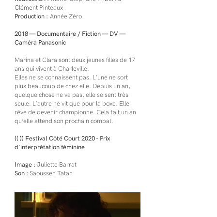
Clément Pinteaux
Production :
Année Zéro
2018 — Documentaire / Fiction — DV —
Caméra Panasonic
Marina et Clara sont deux jeunes filles de 17
ans qui vivent à Charleville.
Elles ne se connaissent pas. L’une ne sort
plus beaucoup de chez elle. Depuis un an,
quelque chose ne va pas, elle se sent très
seule. L’autre ne vit que pour la boxe. Elle
rêve de devenir championne. Cela fait un an
qu’elle attend son prochain combat.
(( ))
Festival Côté Court 2020 - Prix
d'interprétation féminine
Image :
Juliette Barrat
Son :
Saoussen Tatah