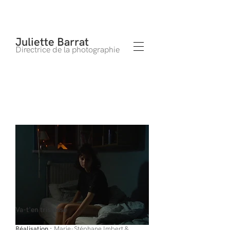
Juliette Barrat
Directrice de la photographie
Va-t'en tristesse
Réalisation :
Marie-Stéphane Imbert &