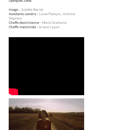
Optiques Zeiss
Image :
Juliette Barrat
Assistants caméra :
Lucas Plançon, Antoine
Depreux
Cheffe électricienne :
Marie Gramond
Cheffe machiniste :
Ariane Luçon