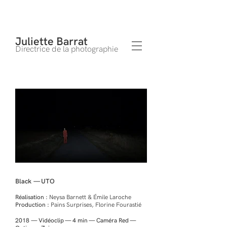
Juliette Barrat
Directrice de la photographie
Black — UTO
Réalisation :
Neysa Barnett & Émile Laroche
Production :
Pains Surprises
, Florine Fourastié
2018 — Vidéoclip — 4 min — Caméra Red —