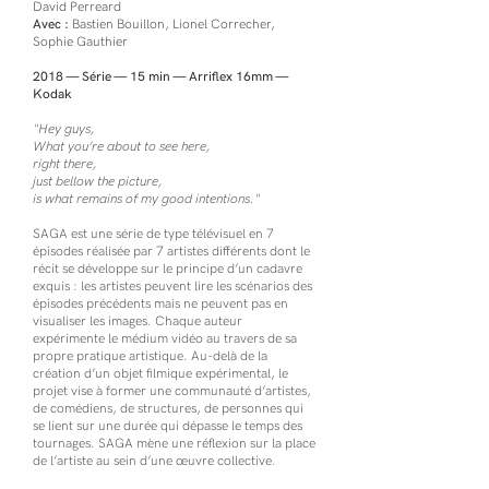
David Perreard
Avec :
Bastien Bouillon, Lionel Correcher,
Sophie Gauthier
2018 — Série — 15 min — Arriflex 16mm —
Kodak
"Hey guys,
What you’re about to see here,
right there,
just bellow the picture,
is what remains of my good intentions."
SAGA est une série de type télévisuel en 7
épisodes réalisée par 7 artistes différents dont le
récit se développe sur le principe d’un cadavre
exquis : les artistes peuvent lire les scénarios des
épisodes précédents mais ne peuvent pas en
visualiser les images. Chaque auteur
expérimente le médium vidéo au travers de sa
propre pratique artistique. Au-delà de la
création d’un objet filmique expérimental, le
projet vise à former une communauté d’artistes,
de comédiens, de structures, de personnes qui
se lient sur une durée qui dépasse le temps des
tournages. SAGA mène une réflexion sur la place
de l’artiste au sein d’une œuvre collective.