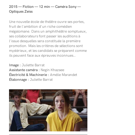
2015 — Fiction — 12 min — Caméra Sony —
Optiques Zeiss
Une nouvelle école de théâtre ouvre ses portes,
fruit de l'ambition d'un riche comédien
mégalomane. Dans un amphithéâtre somptueux,
ses collaborateurs font passer les auditions à
l'issue desquelles sera constituée la première
promotion. Mais les critères de sélections sont
mystérieux, et les candidats se préparent comme
ils peuvent face aux épreuves inconnues…
Image :
Juliette Barrat
Assistante caméra :
Negin Khazaee
Électricité & Machinerie :
Amélie Marandet
Étalonnage :
Juliette Barrat