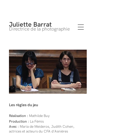
Juliette Barrat
Directrice de la photographie
Les règles du jeu
Réalisation :
Mathilde Buy
Production :
La Fémis
Avec :
Maria de Meideros, Judith Cohen,
actrices et acteurs du CFA d'Asnières