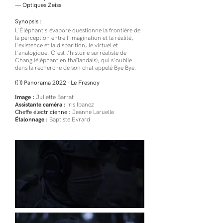
— Optiques Zeiss
Synopsis :
L'Éléphant s'évapore questionne la frontière de
la perception entre l'imagination et la réalité,
l'existence et la disparition, le virtuel et
l'analogique. C'est l'histoire surréaliste de
Chang (éléphant en thaïlandais), qui s'oublie
dans la recherche de son chat appelé Bye Bye.
(( ))
Panorama 2022 - Le Fresnoy
Image :
Juliette Barrat
Assistante caméra :
Iris Ibanez
Cheffe électricienne :
Jeanne Laruelle
Étalonnage :
Baptiste Evrard